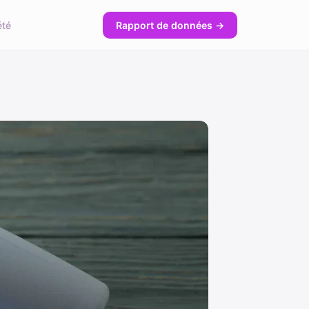
été
Rapport de données →