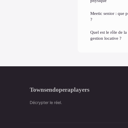
physique
Meetic senior : que pe
?
Quel est le rôle de l
gestion locative ?
Townsendoperaplayers
Décrypter le réel.