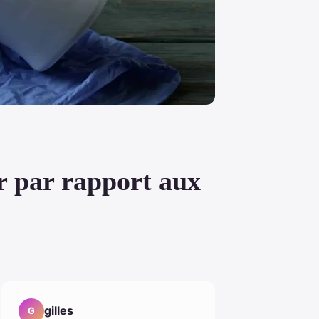
r par rapport aux
gilles
G