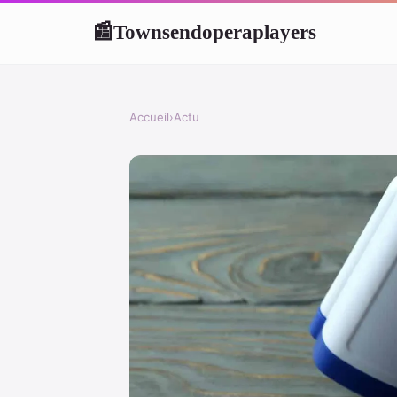
Townsendoperaplayers
📰
Accueil
›
Actu