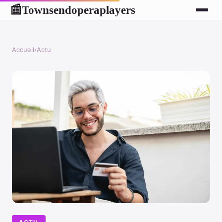
Townsendoperaplayers
📰
Accueil
›
Actu