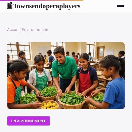
Townsendoperaplayers
📰
Accueil
›
Environnement
ENVIRONNEMENT