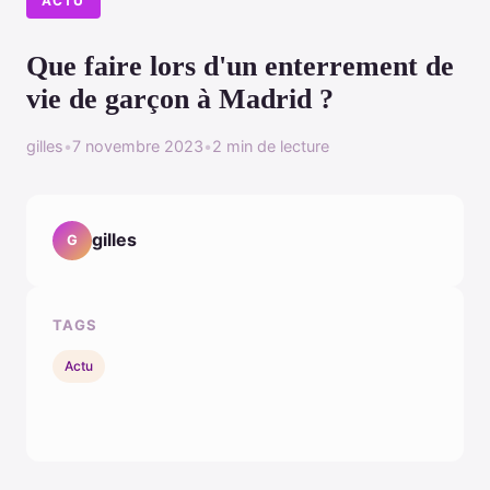
ACTU
Que faire lors d'un enterrement de
vie de garçon à Madrid ?
gilles
•
7 novembre 2023
•
2 min de lecture
gilles
G
TAGS
Actu