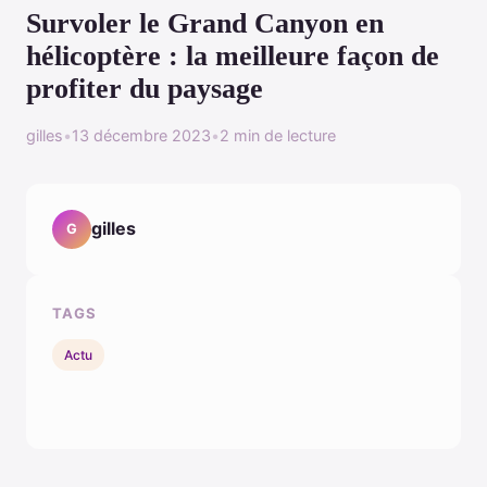
Survoler le Grand Canyon en
hélicoptère : la meilleure façon de
profiter du paysage
gilles
•
13 décembre 2023
•
2 min de lecture
gilles
G
TAGS
Actu