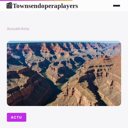
Townsendoperaplayers
📰
Accueil
›
Actu
ACTU