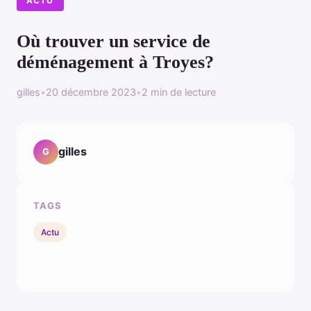
ACTU
Où trouver un service de
déménagement à Troyes?
gilles
•
20 décembre 2023
•
2 min de lecture
gilles
G
TAGS
Actu