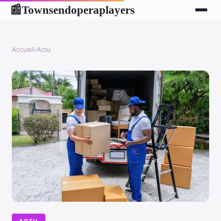
Townsendoperaplayers
📰
Accueil
›
Actu