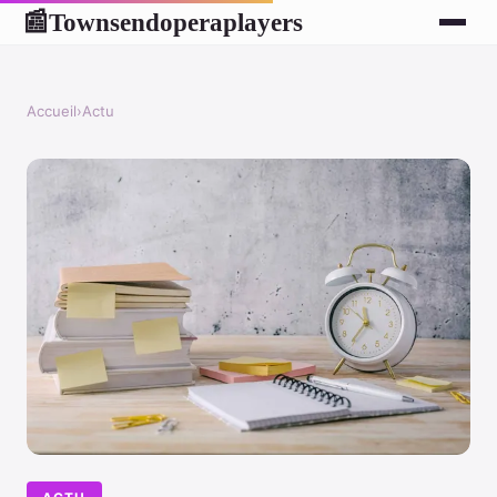
Townsendoperaplayers
📰
Accueil
›
Actu