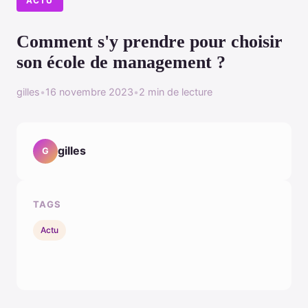
ACTU
Comment s'y prendre pour choisir
son école de management ?
gilles
•
16 novembre 2023
•
2 min de lecture
gilles
G
TAGS
Actu